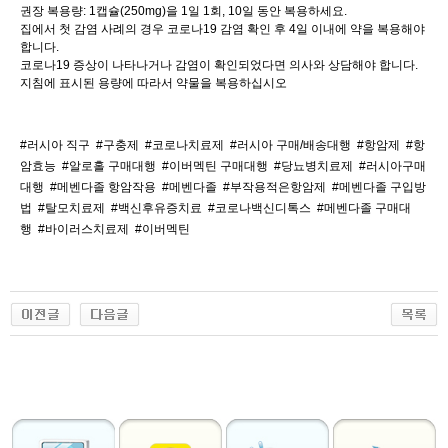
권장 복용량: 1캡슐(250mg)을 1일 1회, 10일 동안 복용하세요.
집에서 첫 감염 사례의 경우 코로나19 감염 확인 후 4일 이내에 약을 복용해야
합니다.
코로나19 증상이 나타나거나 감염이 확인되었다면 의사와 상담해야 합니다.
지침에 표시된 용량에 따라서 약물을 복용하십시오
#러시아 직구
#구충제
#코로나치료제
#러시아 구매/배송대행
#항암제
#항
암효능
#알로홀 구매대행
#이버멕틴 구매대행
#당뇨병치료제
#러시아구매
대행
#메벤다졸 항암작용
#메벤다졸
#부작용적은항암제
#메벤다졸 구입방
법
#탈모치료제
#백신후유증치료
#코로나백신디톡스
#메벤다졸 구매대
행
#바이러스치료제
#이버멕틴
출
장
마