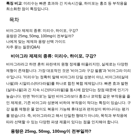
특징 비교
: 미리수는 빠른 효과와 긴 지속시간을, 하이포는 홍조 등 부작용을
최소화한 점이 특징입니다.
목차
비아그라 제제의 종류: 미리수, 하이포, 구강?
용량은 25mg, 50mg, 100mg이 전부일까?
나에게 맞는 제제와 용량 선택 가이드
자주 묻는 질문(Q&A)
비아그라 제제의 종류: 미리수, 하이포, 구강?
비아그라라고 하면 흔히 파란색의 원형 정제를 떠올리지만, 실제로는 다양한
제형이 존재합니다. 가장 대표적인 것은 '비아그라 구강 필름'과 '비아그라 미리
수'입니다. '미리수'는 정확히 말해 비아그라 단일 성분이 아닌, 비아그라(실데
나필)와 시알리스(타다라필)를 하나로 합친 복합 제제입니다. 빠른 효과 발현
(실데나필)과 긴 지속 시간(타다라필)을 동시에 잡았다는 장점 때문에 인기가
높습니다. 반면 '하이포'는 일반 비아그라보다 홍조나 코막힘 같은 부작용을 줄
인 제제로, 기존 비아그라 성분에 비하여 부작용이 적다는 특징이 있습니다. 구
강 필름 제형은 물 없이도 복용이 가능해 휴대성과 편의성이 뛰어나다는 평가
를 받습니다. 즉, 비아그라라고 해서 단일한 형태가 아니라, 목적과 부작용에
따라 선택할 수 있는 다양한 파생 제품이 있다는 점을 인지해야 합니다.
용량은 25mg, 50mg, 100mg이 전부일까?