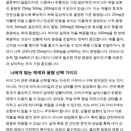
결론부터 말씀드리면, 시중에서 유통되는 가장 일반적인 비아그라 계열 성분
의 용량은 25mg, 50mg, 100mg으로 구성되어 있습니다. 이는 약물의 효과와
안전성을 동시에 확보하기 위해 임상적으로 결정된 기준 용량입니다. 25mg은
약물에 처음 노출되거나 민감한 반응을 보이는 이들에게 권장되는 시작 용량
이며, 50mg은 일반적인 유지 용량, 100mg은 50mg으로 효과를 보지 못할 때
증량하는 최대 용량입니다. 하지만 실제로 약을 복용할 때는 100mg을 한 번에
복용하는 것보다 상황에 따라 용량을 조절하는 전략이 중요합니다. 예를 들어,
고지방 식사를 했다면 약물 흡수가 늦어질 수 있어 복용 시점을 조절하거나, 효
과가 너무 강하다면 25mg이나 50mg을 선택하는 것이 현명합니다. 따라서 단
순히 '몇 mg짜리가 있나'보다 '나에게 필요한 적정 용량은 얼마인가'를 의료진
과 상의하는 것이 가장 중요합니다.
나에게 맞는 제제와 용량 선택 가이드
비아그라 관련 제품을 선택할 때는 단순히 가격이나 구매 편의성만 보는 것이
아니라, 자신의 라이프스타일과 건강 상태를 먼저 점검해야 합니다. 만약 빠른
효과가 필요하고 약속이 임박한 상황이라면, 미리수처럼 실데나필이 포함된
제제가 도움이 될 수 있습니다. 반대로, 주말 하루 종일 자연스러운 상태를 유
지하고 싶다면 타다라필 계열을 고려할 수 있지만, 이는 비아그라 미리수에는
포함되지 않을 수 있으니 주의해야 합니다. 또한, 심혈관 질환이 있거나 다른
약물을 복용 중인 경우 반드시 의사와 상담해야 합니다. 특히 혈압 강하제와의
병용은 위험할 수 있습니다. 실제 복용 전 간단한 문진과 상담을 통해 내가 선
택한 제제가 안전한지 확인하는 과정이 필수적입니다. 올바른 용량과 제형 선