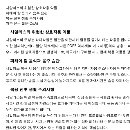
시알리스와 위험한 상호작용 약물
피해야 할 음식과 음주 습관
복용 전후 생활 주의사항
자주 묻는 질문(Q&A)
시알리스와 위험한 상호작용 약물
시알리스의 주성분 타다라필은 혈관을 이완시켜 혈류를 증가시키는 작용을 합니다. 
또한 알파차단제(고혈압 치료제)나 다른 PDE5 억제제(비아그라 등)와의 병용도 
수가 이러한 상호작용으로 발생하므로, 약국에서 구매할 때도 현재 복용 약물을 
피해야 할 음식과 음주 습관
시알리스 복용 시 음식 영향은 비아그라에 비해 적지만, 자몽 주스나 자몽은 타다
운 식사 후 복용하는 게 좋습니다. 음주와 관련해서는 소량이라면 큰 문제 없으나,
용으로 불쾌한 밤을 보낼 가능성이 높아지므로, 복용 전 2~3시간은 술을 자제하
복용 전후 생활 주의사항
시알리스는 매일 복용형과 즉효형으로 나뉘며, 심장 질환자나 저혈압 환자는 원리상 
서 2시간 전에 섭취해 자연스러운 효과를 기다리는 게 핵심입니다. 운동 중이나 극
누적 효과를 고려해야 합니다.
시알리스 복용의 안전성을 높이기 위해서는 개인 건강 프로필을 바탕으로 한 맞춤 
며, 여행 중 복용 시 시차나 환경 변화로 인한 탈수 상태를 대비해 수분 보충을 잊
편리한 약이지만, 무지에서 오는 위험을 피하는 지식이 핵심입니다.