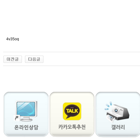
4v35oq
출
장
마
사
지
출
장
안
마