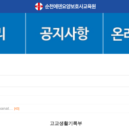
.manat…
[43]
고교생활기록부