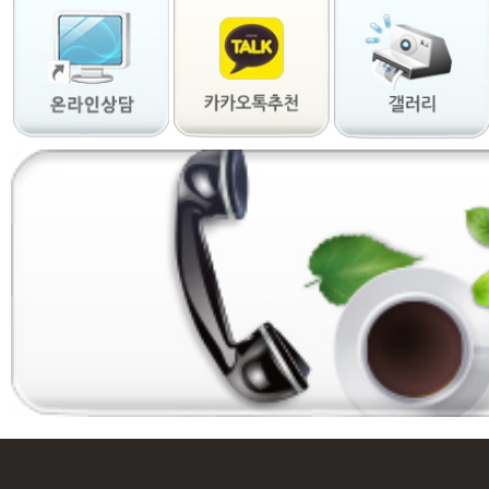
사
지
출
장
안
마
출
장
서
비
스
바
나
나
출
장