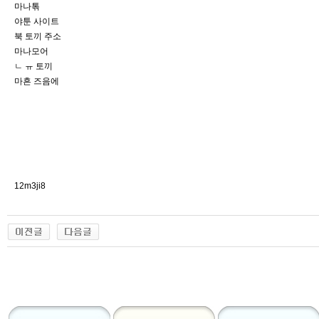
마나톢
야툰 사이트
북 토끼 주소
마나모어
ㄴ ㅠ 토끼
마흔 즈음에
12m3ji8
출
장
마