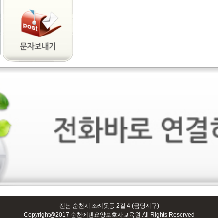
전남 순천시 조례못등 2길 4 (금당지구)
Copyright@2017 순천에덴요양보호사교육원 All Rights Reserved