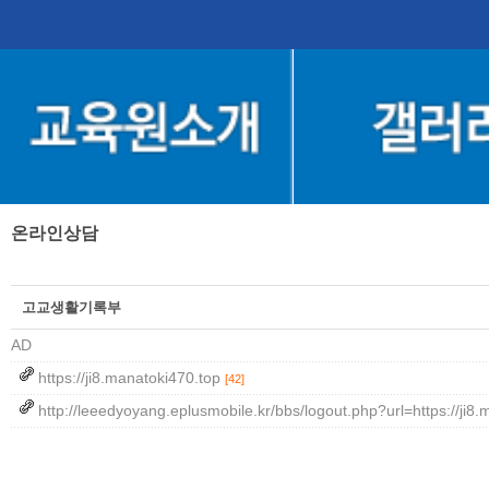
온라인상담
고교생활기록부
AD
https://ji8.manatoki470.top
[42]
http://leeedyoyang.eplusmobile.kr/bbs/logout.php?url=https://ji8