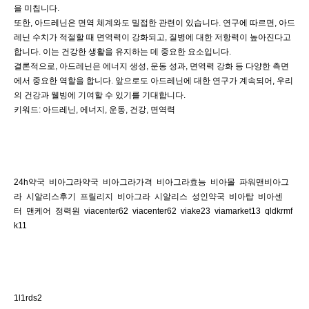
을 미칩니다.
또한, 아드레닌은 면역 체계와도 밀접한 관련이 있습니다. 연구에 따르면, 아드
레닌 수치가 적절할 때 면역력이 강화되고, 질병에 대한 저항력이 높아진다고
합니다. 이는 건강한 생활을 유지하는 데 중요한 요소입니다.
결론적으로, 아드레닌은 에너지 생성, 운동 성과, 면역력 강화 등 다양한 측면
에서 중요한 역할을 합니다. 앞으로도 아드레닌에 대한 연구가 계속되어, 우리
의 건강과 웰빙에 기여할 수 있기를 기대합니다.
키워드: 아드레닌, 에너지, 운동, 건강, 면역력
24h약국
비아그라약국
비아그라가격
비아그라효능
비아몰
파워맨비아그
라
시알리스후기
프릴리지
비아그라
시알리스
성인약국
비아탑
비아센
터
맨케어
정력원
viacenter62
viacenter62
viake23
viamarket13
qldkrmf
k11
1l1rds2