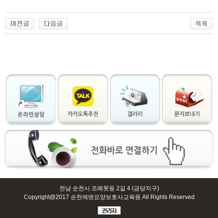
출
장
마
사
지
출
장
안
마
출
장
서
비
전남 순천시 조례못등 2길 4 (금당지구)
스
Copyright@2017 순천에덴요양보호사교육원 All Rights Reserved
바
나