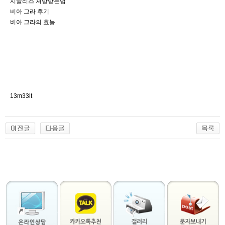
시알리스 처방받는법
비아 그라 후기
비아 그라의 효능
13m33it
출
장
마
사
지
출