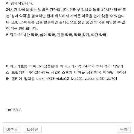
이 경제적입니다.
24시간 약국을 찾는 방법은 간단합니다. 인터넷 검색을 통해 '24시간 약국' 또
는 '심야 약국'을 검색하면 현재 위치에서 가까운 약국을 쉽게 찾을 수 있습니
다. 또한, 스마트폰 앱을 활용하면 실시간으로 운영 중인 약국을 확인할 수 있
어 더욱 편리합니다.
키워드: 24시간 약국, 심야 약국, 긴급 약국, 약국 찾기, 야간 약국
비아그라효능
비아그라정품판매
비아그라가격
24약국
하나약국
시알리
스
프릴리지
비아그라정품
시알리스후기
비아몰
성인약국
비아탑
비아센
터
맨케어
정력원
qldkrmfk13
viake12
tvia601
viacenter63
tvia701
1m132u8