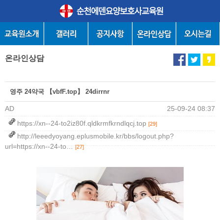
온라인상담
영주 24약국 【vbfF.top】 24dirrnr
AD
25-09-24 08:37
https://xn--24-to2iz80f.qldkrmfkrndlqcj.top
[29]
http://leeedyoyang.eplusmobile.kr/bbs/logout.php?
url=https://xn--24-to…
[27]