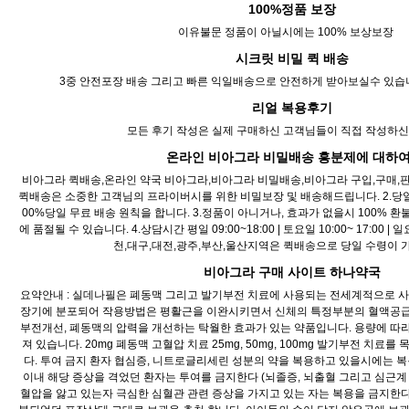
100%정품 보장
이유불문 정품이 아닐시에는 100% 보상보장
시크릿 비밀 퀵 배송
3중 안전포장 배송 그리고 빠른 익일배송으로 안전하게 받아보실수 있습니다
리얼 복용후기
모든 후기 작성은 실제 구매하신 고객님들이 직접 작성하신
온라인 비아그라 비밀배송 흥분제에 대하여
비아그라 퀵배송,온라인 약국 비아그라,비아그라 비밀배송,비아그라 구입,구매,판
퀵배송은 소중한 고객님의 프라이버시를 위한 비밀보장 및 배송해드립니다. 2.당일 
00%당일 무료 배송 원칙을 합니다. 3.정품이 아니거나, 효과가 없을시 100%
에 품절될 수 있습니다. 4.상담시간 평일 09:00~18:00 | 토요일 10:00~ 17:00 
천,대구,대전,광주,부산,울산지역은 퀵배송으로 당일 수령이 
비아그라 구매 사이트 하나약국
요약안내 : 실데나필은 폐동맥 그리고 발기부전 치료에 사용되는 전세계적으로 사
장기에 분포되어 작용방법은 평활근을 이완시키면서 신체의 특정부분의 혈액공급
부전개선, 폐동맥의 압력을 개선하는 탁월한 효과가 있는 약품입니다. 용량에 따
져 있습니다. 20mg 폐동맥 고혈압 치료 25mg, 50mg, 100mg 발기부전 치료
다. 투여 금지 환자 협심증, 니트로글리세린 성분의 약을 복용하고 있을시에는 복
이내 해당 증상을 격었던 환자는 투여를 금지한다 (뇌졸증, 뇌출혈 그리고 심근계 
혈압을 앓고 있는자 극심한 심혈관 관련 증상을 가지고 있는 자는 복용을 금지한