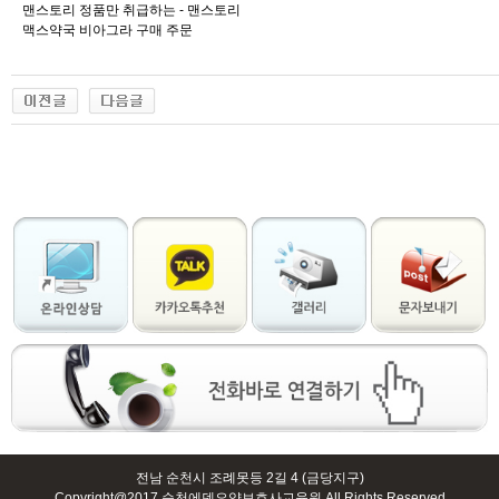
맨스토리 정품만 취급하는 - 맨스토리
맥스약국 비아그라 구매 주문
출
장
마
사
지
출
장
안
마
출
장
서
비
전남 순천시 조례못등 2길 4 (금당지구)
스
Copyright@2017 순천에덴요양보호사교육원 All Rights Reserved