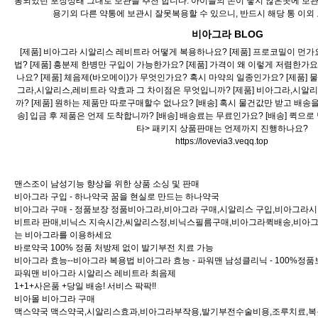
봉되었던 포장상태 그대로 보관을 추천 합니다. 아이들의 손이 닿지 않은곳에 보
용기외 다른 약통에 보관시 잘못복용할 수 있으니, 반드시 해당 통 이외
비아그라 BLOG
[제품] 비아그라 시알리스 레비트라 어떻게 복용하나요? [제품] 프로코밀이 먼가요
법? [제품] 흥분제 한병만 구입이 가능한가요? [제품] 가격이 왜 이렇게 저렴한가요
나요? [제품] 체음제(바오메이)가 무엇인가요? 혹시 마약의 일종인가요? [제품] 
그라,시알리스,레비트라 약효과 그 차이점은 무엇입니까? [제품] 비아그라,시알
까? [제품] 원하는 제품만 따로구매할수 없나요? [배송] 혹시 물건값만 받고 배송
송] 입금 후 제품은 언제 도착합니까? [배송] 배송료는 무료인가요? [배송] 퀵으로
타> 패키지 상품판매는 언제까지 진행하나요?
https://lovevia3.veqq.top
맨스조이 남성기능 향상을 위한 상품 소싱 및 판매
비아그라 구입 - 하나약국 꿈을 현실로 만드는 하나약국
비아그라 구매 - 정품보장 정품비아그라,비아그라 구매,시알리스 구입,비아그라
비트라 판매,비닉스 지속시간,씨알리스정,비닉스필름구매,비아그라퀵배송,비아
는 비아그라를 이용하세요
바로약국 100% 정품 처방제 없이 발기부전 치료 가능
비아그라 효능--비아그라 복용법 비아그라 효능 - 파워맨 남성클리닉 - 100%정
파워맨 비아그라 시알리스 레비트라 최음제
1+1+사은품 +당일 배송! 서비스 팍팍!!
비아몰 비아그라 구매
맥스약국 맥스약국,시알리스효과,비아그라부작용,발기부전수술비용,조루치료,복