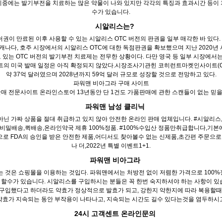
시중에는 발기부전을 치료하는 많은 약물이 나와 있지만 각각의 특징과 효과시간 등이 
수가 있습니다.
시알리스는?
권이 만료된 이후 사용할 수 있는 시알리스 OTC 버전의 판권을 일부 매각한 바 있다.
, 캐나다, 호주 시장에서의 시알리스 OTC에 대한 독점판권을 확보했으며 지난 2020
있는 OTC 버전의 발기부전 치료제는 전무한 상황이다. 다만 영국 등 일부 시장에서는 
넥트의 미국 발매 일정은 아직 확정되지 않았다.시장조사기관힌 코히런트마켓인사이트(Cohera
약 37억 달러였으며 2028년까지 59억 달러 규모로 성장할 것으로 전망하고 있다.
파워맨 비아그라 구매 사이트
매 전문사이트 온라인스토어 13년동안 단 1건도 가품판매에 관한 스캔들이 없는 믿을 
파워맨 남성 클리닉
 아닌 가짜 상품을 절대 취급하고 있지 않아 안전한 온라인 판매 업체입니다. #시알
,비밀배송,퀵배송,온라인약국 제휴 100%정품. #100%수입산 정품만취급합니다,기
 FDA의 승인을 받은 안전한 제품,어디서도 찾아볼수 없는 신제품,초간편 주문으로 
나 더,2022년 특별 이벤트1+1.
파워맨 비아그라
 것은 쇼핑몰을 이용하는 것입다. 파워맨에서는 처방전 없이 저렴한 가격으로 100%정
을 할수가 있습니다. 시알리스를 구입하시는 분들은 꼭 한번 숙지하셔야 하는 사항이 있
 구입했다고 하더라도 약효가 정상적으로 발효가 되고, 강한지 약한지에 따라 복용할때의
 약효가 지속되는 동안 부작용이 나타나고, 지속되는 시간도 길수 있다는것을 염두하시고
24시 고객센트 온라인문의