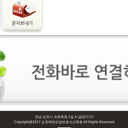
전남 순천시 조례못등 2길 4 (금당지구)
Copyright@2017 순천에덴요양보호사교육원 All Rights Reserved