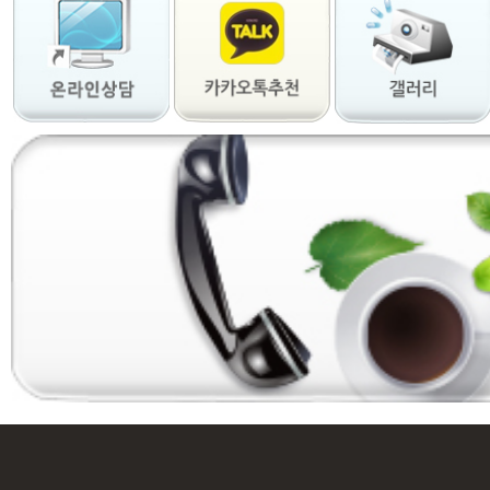
사
지
출
장
안
마
출
장
서
비
스
바
나
나
출
장