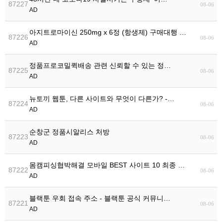
87227
08-06
AD
아지트로마이신 250mg x 6정 (항생제) 구매대행 …
87226
08-06
AD
정품프로코밀퀵배송 관련 신뢰할 수 있는 정…
87225
08-06
AD
뉴토끼 웹툰, 다른 사이트와 무엇이 다른가? -…
87224
08-06
AD
순창군 정품시알­리스 처방
87223
08-06
AD
몸캠피싱협박해결 모바일 BEST 사이트 10 최종 …
87222
08-06
AD
블랙툰 우회 접속 주소 - 블랙툰 공식 커뮤니…
87221
08-06
AD