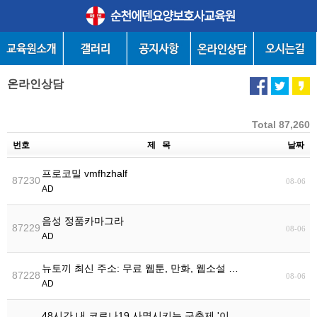
온라인상담
Total 87,260
번호
제 목
날짜
프로코밀 vmfhzhalf
87230
08-06
AD
음성 정품카마그라
87229
08-06
AD
뉴토끼 최신 주소: 무료 웹툰, 만화, 웹소설 …
87228
08-06
AD
48시간 내 코로나19 사멸시키는 구충제 '이…