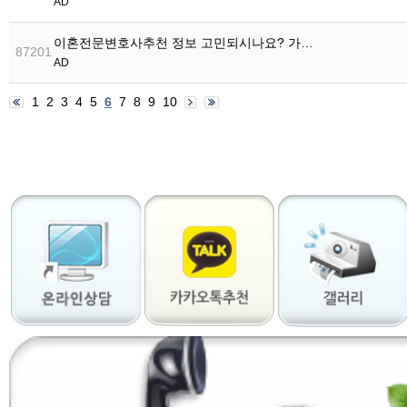
AD
이혼전문변호사추천 정보 고민되시나요? 가…
87201
AD
1
2
3
4
5
6
7
8
9
10
출
장
마
사
지
출
장
안
마
출
장
서
비