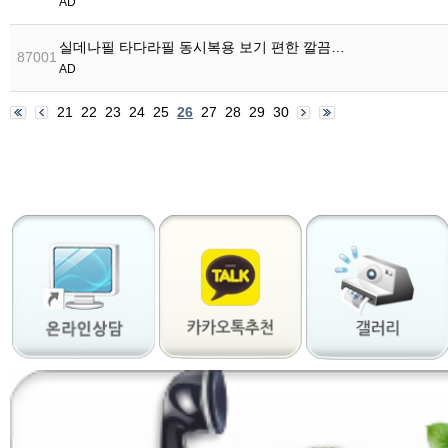
AD
실데나필 타다라필 동시복용 보기 편한 깔끔…
87001
AD
21
22
23
24
25
26
27
28
29
30
출
장
마
사
지
출
장
안
마
출
장
서
비