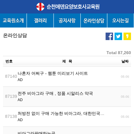
온라인상담
Total 87,260
번호
제 목
날짜
나혼자 어쩌구 - 웹툰 미리보기 사이트
87140
08-06
AD
전주 비아그라 구매 , 정품 시알리스 약국
87139
08-06
AD
처방전 없이 구매 가능한 비아그라, 대한민국…
87138
08-06
AD
비아그라판매하는곳