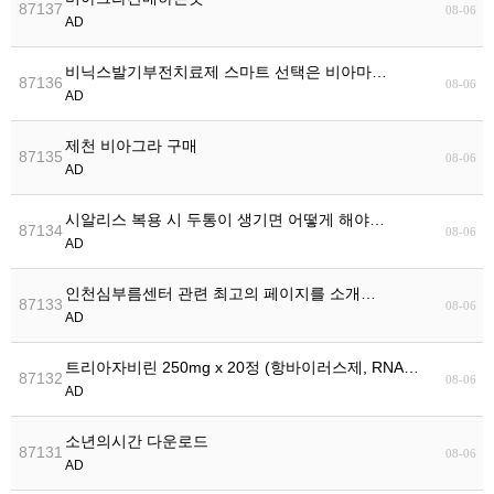
87137
08-06
AD
비닉스발기부전치료제 스마트 선택은 비아마…
87136
08-06
AD
제천 비아그라 구매
87135
08-06
AD
시알리스 복용 시 두통이 생기면 어떻게 해야…
87134
08-06
AD
인천심부름센터 관련 최고의 페이지를 소개…
87133
08-06
AD
트리아자비린 250mg x 20정 (항바이러스제, RNA바…
87132
08-06
AD
소년의시간 다운로드
87131
08-06
AD