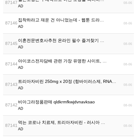
87147
08-06
AD
집착하라고 재운 건 아니었는데 - 웹툰 드라…
87146
08-06
AD
이혼전문변호사추천 온라인 필수 즐겨찾기 …
87145
08-06
AD
아이코스전자담배 관련 가장 유명한 사이트, …
87144
08-06
AD
트리아자비린 250mg x 20정 (항바이러스제, RNA바…
87143
08-06
AD
비아그라정품판매 qldkrmfkwjdvnavksao
87142
08-06
AD
먹는 코로나 치료제, 트리아자비린 - 러시아 …
87141
08-06
AD