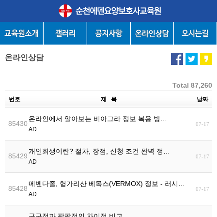
온라인상담
Total 87,260
번호
제 목
날짜
온라인에서 알아보는 비아그라 정보 복용 방…
85430
07-17
AD
개인회생이란? 절차, 장점, 신청 조건 완벽 정…
85429
07-17
AD
메벤다졸, 헝가리산 베목스(VERMOX) 정보 - 러시…
85428
07-17
AD
구구정과 팔팔정의 차이점 비교