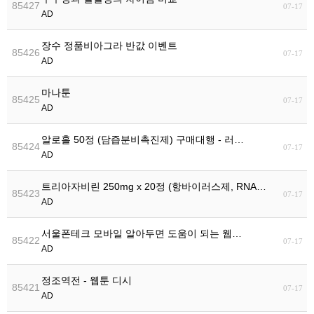
85427
07-17
AD
장수 정품비아그라 반값 이벤트
85426
07-17
AD
마나툰
85425
07-17
AD
알로홀 50정 (담즙분비촉진제) 구매대행 - 러…
85424
07-17
AD
트리아자비린 250mg x 20정 (항바이러스제, RNA바…
85423
07-17
AD
서울폰테크 모바일 알아두면 도움이 되는 웹…
85422
07-17
AD
정조역전 - 웹툰 디시
85421
07-17
AD