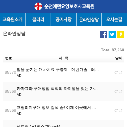
온라인상담
Total 87,260
번호
제 목
날짜
암을 굶기는 대사치료 구충제 - 메벤다졸 - 러…
85370
07-17
AD
카마그라 구매방법 최적의 아이템을 찾는 가…
85369
07-17
AD
프릴리지구매 정보 검색 끝! 이제 이곳에서 …
85368
07-17
AD
센트립 1+1박스(20pack)