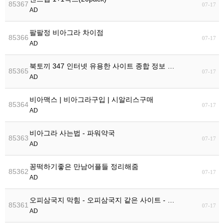
85367
07-17
AD
팔팔정 비아그라 차이점
85366
07-17
AD
북토끼 347 인터넷 유용한 사이트 종합 정보 …
85365
07-17
AD
비아맥스 | 비아그라구입 | 시알리스구매
85364
07-17
AD
비아그라 사는법 - 파워약국
85363
07-17
AD
꽁떡하기좋은 만남어플들 정리해줌
85362
07-17
AD
오피삼국지 막힘 - 오피삼국지 같은 사이트 - …
85361
07-17
AD