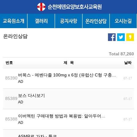
온라인상담
Total 87,260
번호
제 목
날짜
버목스 - 메벤다졸 100mg x 6정 (유럽산 C형 구충…
85390
07-17
AD
보스 다시보기
85389
07-17
AD
이버멕틴 구매대행 방법과 복용법: 알아두어…
85388
07-17
AD
ASMR로 가자 - 툰코