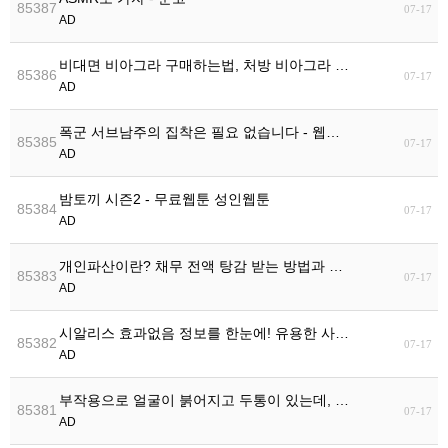
85387
07-17
AD
비대면 비아그라 구매하는법, 처방 비아그라 …
85386
07-17
AD
폭군 서브남주의 집착은 필요 없습니다 - 웹…
85385
07-17
AD
밤토끼 시즌2 - 무료웹툰 성인웹툰
85384
07-17
AD
개인파산이란? 채무 전액 탕감 받는 방법과 …
85383
07-17
AD
시알리스 효과없음 정보를 한눈에! 유용한 사…
85382
07-17
AD
부작용으로 얼굴이 붉어지고 두통이 있는데, …
85381
07-17
AD