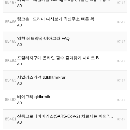
85467
07-17
AD
링크촌 | 드라마 다시보기 최신주소 빠른 확…
85466
07-17
AD
영천 레드약국-비아그라 FAQ
85465
07-17
AD
프릴리지구매 온라인 필수 즐겨찾기 사이트 B…
85464
07-17
AD
시알리스가격 tldkffltmrkrur
85463
07-17
AD
비아그라 qldkrmfk
85462
07-17
AD
신종코로나바이러스(SARS-CoV-2) 치료제는 아연?…
85461
07-17
AD