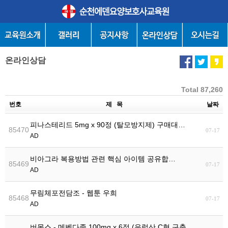
온라인상담
Total 87,260
번호
제 목
날짜
피나스테리드 5mg x 90정 (탈모방지제) 구매대…
85470
07-17
AD
비아그라 복용방법 관련 핵심 아이템 공유합…
85469
07-17
AD
무림체포전담조 - 웹툰 우희
85468
07-17
AD
버목스 - 메벤다졸 100mg x 6정 (유럽산 C형 구충…