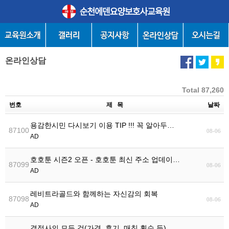
온라인상담
Total 87,260
번호
제 목
날짜
용감한시민 다시보기 이용 TIP !!! 꼭 알아두…
87100
08-06
AD
호호툰 시즌2 오픈 - 호호툰 최신 주소 업데이…
87099
08-06
AD
레비트라골드와 함께하는 자신감의 회복
87098
08-06
AD
결정사의 모든 것(가격, 후기, 매칭 횟수 등)