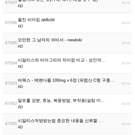
87097
08-06
AD
울진 비아킹 qldkzld
87096
08-06
AD
오만한 그 남자의 여비서 - newtoki
87095
08-06
AD
시알리스와 비아그라의 차이점 비교 - 성인약…
87094
08-06
AD
버목스 - 메벤다졸 100mg x 6정 (유럽산 C형 구충…
87093
08-06
AD
알로홀 성분, 효능, 복용방법, 부작용(설탕 미…
87092
08-06
AD
시알리스처방받는법 중요한 내용들 신뢰할 …
87091
08-06
AD