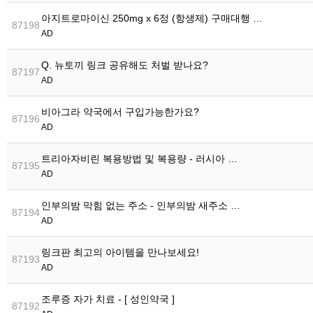
아지트로마이신 250mg x 6정 (항생제) 구매대행 …
87198
AD
Q. 뉴토끼 링크 공유해도 처벌 받나요?
87197
AD
비아그라 약국에서 구입가능한가요?
87196
AD
트리아자비린 복용방법 및 복용량 - 러시아 …
87195
AD
인부의밤 막힘 없는 주소 - 인부의밤 새주소 …
87194
AD
링크판 최고의 아이템을 만나보세요!
87193
AD
조루증 자가 치료 - [ 성인약국 ]
87192