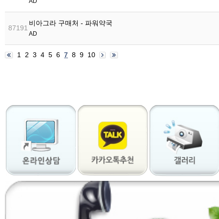
AD
비아그라 구매처 - 파워약국
87191
AD
1
2
3
4
5
6
7
8
9
10
출
장
마
사
지
출
장
안
마
출
장
서
비